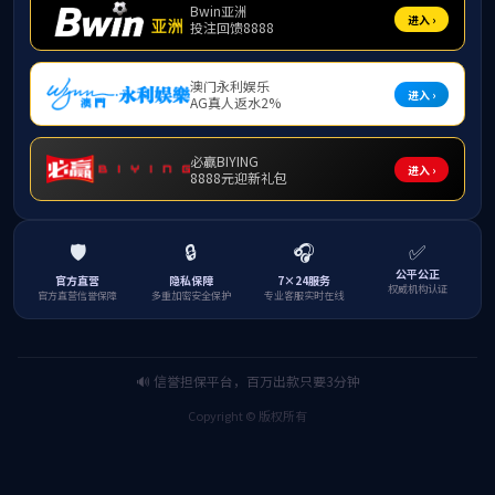
杨畅，
女，仡佬族，
2004年9月考入
校攻读硕士学位，并于2
往美国德克萨斯州立大
理学博士学位。同年9月
中药新剂型的研究工作，
生《现代药剂学》的教学工
官网开展中药新剂型研