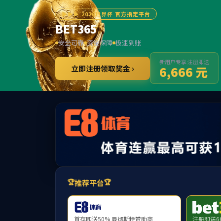
威廉希尔·wi
本站首页
公司概况
团队队伍