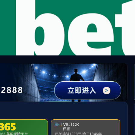
lliamhill(MACAU·英国)中文官方网站-Ultra 
人才培养
科学研究
党群工作
员