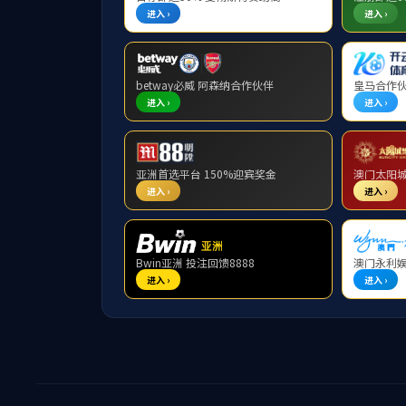
团队队伍
博士生导师
团队概况
教师名录
博士生导师
硕士生导师
产业导师